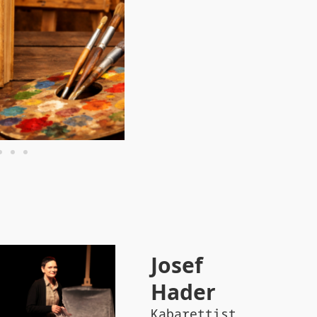
yer
ter den jüngeren
“Er 
abung, darüber hinaus
L
Josef
ie prägnanteste
Hader
zu sein.”
Kabarettist