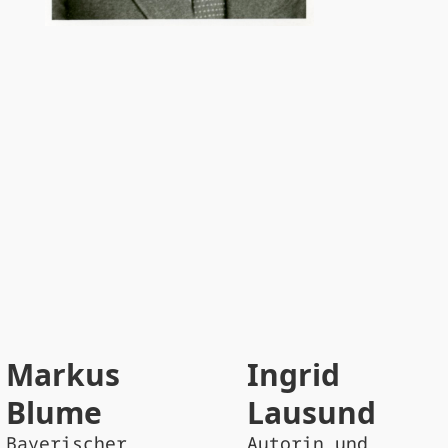
Wera Liessem
Schauspielerin und Freundin
sah junge Menschen mit Liebe und woll
iebe die Kraft der Erneuerung der Jug
Markus
Ingrid
erstreben.”
Blume
Lausund
Bayerischer
Autorin und