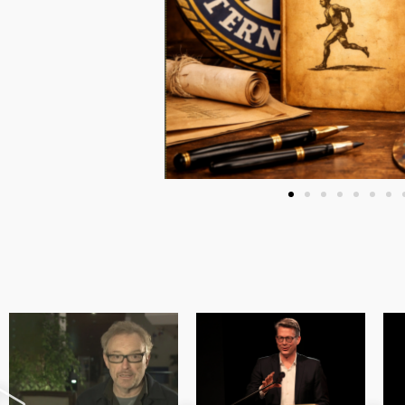
Carl Zuckma
“Horváth scheint mir un
Dramatikern die stärkste Beg
der hellste Kopf und d
Persönlichkeit 