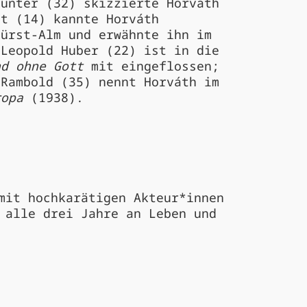
Münter (32) skizzierte Horváth
st (14) kannte Horváth
Fürst-Alm und erwähnte ihn im
 Leopold Huber (22) ist in die
nd ohne Gott
mit eingeflossen;
 Rambold (35) nennt Horváth im
ropa
(1938).
mit hochkarätigen Akteur*innen
 alle drei Jahre an Leben und