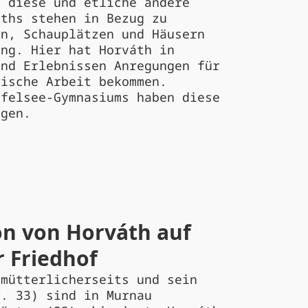
 diese und etliche andere
áths stehen in Bezug zu
en, Schauplätzen und Häusern
ung. Hier hat Horváth in
und Erlebnissen Anregungen für
rische Arbeit bekommen.
ffelsee-Gymnasiums haben diese
agen.
n von Horváth auf
 Friedhof
 mütterlicherseits und sein
r. 33) sind in Murnau