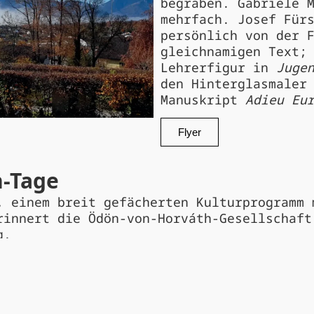
begraben. Gabriele 
mehrfach. Josef Für
persönlich von der 
gleichnamigen Text;
Lehrerfigur in
Juge
den Hinterglasmaler
Manuskript
Adieu Eu
Flyer
-Tage
, einem breit gefächerten Kulturprogramm 
rinnert die Ödön-von-Horváth-Gesellschaft
g.
estival!