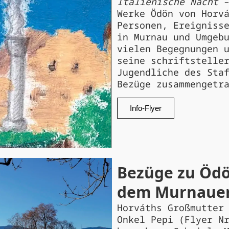
Italienische Nacht
–
Werke Ödön von Horv
Personen, Ereigniss
in Murnau und Umgeb
vielen Begegnungen 
seine schriftstelle
Jugendliche des Sta
Bezüge zusammengetr
Info-Flyer
Bezüge zu Ödö
dem Murnauer
Horváths Großmutter
Onkel Pepi (Flyer N