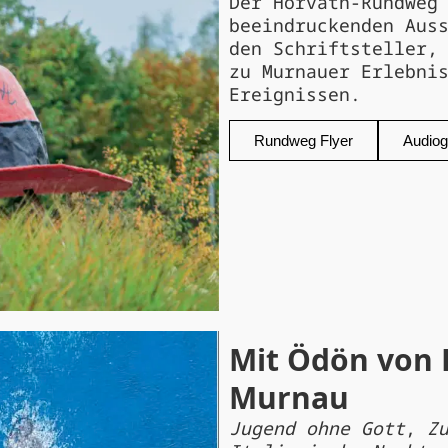
Der Horváth-Rundweg
beeindruckenden Aus
den Schriftsteller,
zu Murnauer Erlebni
Ereignissen.
Rundweg Flyer
Audiog
Mit Ödön von 
Murnau
Jugend ohne Gott
,
Z