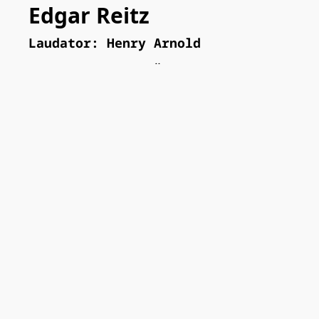
Edgar Reitz
Laudator: Henry Arnold
Edgar Reitz und Ödön von Horváth sind
Gestalter menschlicher Verhältnisse. 
mit „Heimat“ in allen Widersprüchlich
Reitz setzt so auf filmische Weise fo
literarisch thematisiert hat: die Wür
Einzelnen in den Wechselfällen der Ze