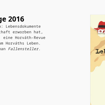
ge 2016
n: Lebensdokumente
chaft erworben hat,
, eine Horváth-Revue
um Horváths Leben.
oman
Fallensteller
.