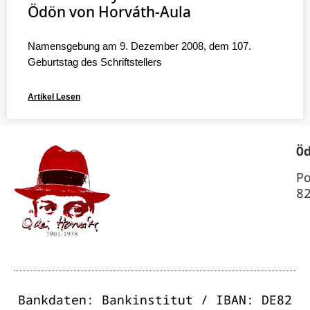
Ödön von Horváth-Aula
Namensgebung am 9. Dezember 2008, dem 107.
Geburtstag des Schriftstellers
Artikel Lesen
Ö
P
8
Bankdaten: Bankinstitut / IBAN: DE82