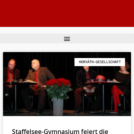
HORVÁTH-GESELLSCHAFT
Staffelsee-Gymnasium feiert die