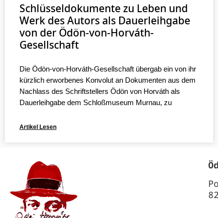
Schlüsseldokumente zu Leben und
Werk des Autors als Dauerleihgabe
von der Ödön-von-Horváth-
Gesellschaft
Die Ödön-von-Horváth-Gesellschaft übergab ein von ihr
kürzlich erworbenes Konvolut an Dokumenten aus dem
Nachlass des Schriftstellers Ödön von Horváth als
Dauerleihgabe dem Schloßmuseum Murnau, zu
Artikel Lesen
Ö
P
8