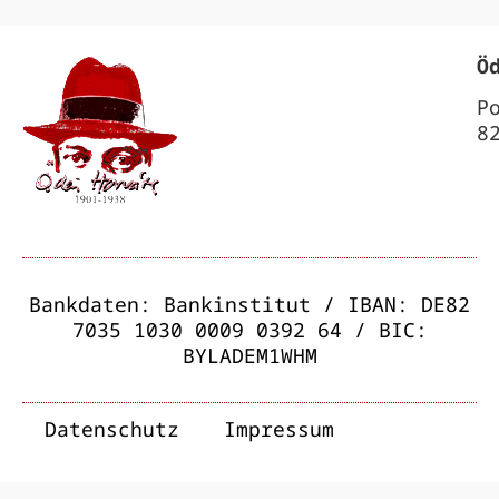
Ö
P
8
Bankdaten: Bankinstitut / IBAN: DE82
7035 1030 0009 0392 64 / BIC:
BYLADEM1WHM
Datenschutz
Impressum