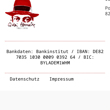
P
8
Bankdaten: Bankinstitut / IBAN: DE82
7035 1030 0009 0392 64 / BIC:
BYLADEM1WHM
Datenschutz
Impressum