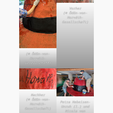
Vorher
(© Ödön-von-
Horváth-
Gesellschaft)
(© Ödön-von-
Horváth-
Gesellschaft)
Nachher
(© Ödön-von-
Petra Hebeisen-
Horváth-
Unruh (l.) und
Gesellschaft)
Nicola von