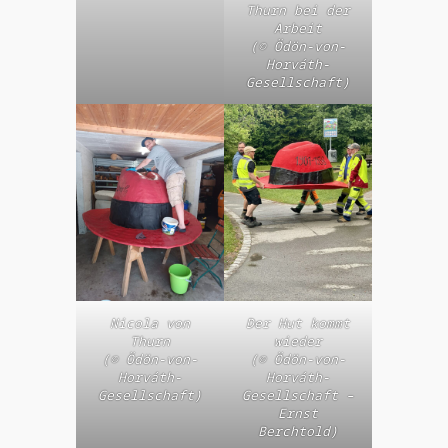
Thurn bei der
Arbeit
(© Ödön-von-
Horváth-
Gesellschaft)
Nicola von
Der Hut kommt
Thurn
wieder
(© Ödön-von-
(© Ödön-von-
Horváth-
Horváth-
Gesellschaft)
Gesellschaft –
Ernst
Berchtold)