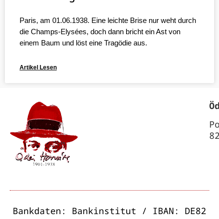
Paris, am 01.06.1938. Eine leichte Brise nur weht durch
die Champs-Elysées, doch dann bricht ein Ast von
einem Baum und löst eine Tragödie aus.
Artikel Lesen
Ö
P
8
Bankdaten: Bankinstitut / IBAN: DE82