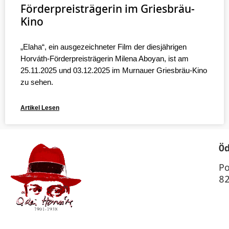
Förderpreisträgerin im Griesbräu-
Kino
„Elaha“, ein ausgezeichneter Film der diesjährigen
Horváth-Förderpreisträgerin Milena Aboyan, ist am
25.11.2025 und 03.12.2025 im Murnauer Griesbräu-Kino
zu sehen.
Artikel Lesen
Ö
P
8