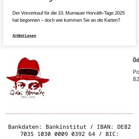
Der Vorverkauf für die 10. Murnauer Horváth-Tage 2025
hat begonnen – doch wie kommen Sie an die Karten?
Artikel Lesen
Ö
P
8
Bankdaten: Bankinstitut / IBAN: DE82
7035 1030 0009 0392 64 / BIC: