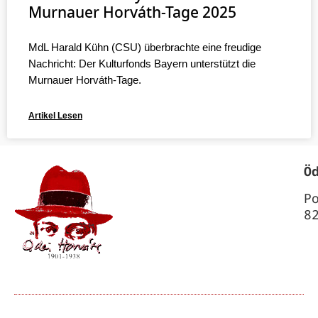
Murnauer Horváth-Tage 2025
MdL Harald Kühn (CSU) überbrachte eine freudige
Nachricht: Der Kulturfonds Bayern unterstützt die
Murnauer Horváth-Tage.
Artikel Lesen
Ö
P
8