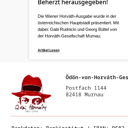
Beherzt herausgegeben!
Die Wiener Horváth-Ausgabe wurde in der
österreichischen Hauptstadt präsentiert. Mit
dabei: Gabi Rudnicki und Georg Büttel von
der Horváth-Gesellschaft Murnau.
Artikel Lesen
Ödön‐von‐Horváth‐Ge
Postfach 1144
82418 Murnau
Bankdaten: Bankinstitut / IBAN: DE82 