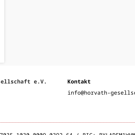
sellschaft e.V.
Kontakt
info@horvath-gesells
7035 1030 0009 0392 64 / BIC: BYLADEM1WH