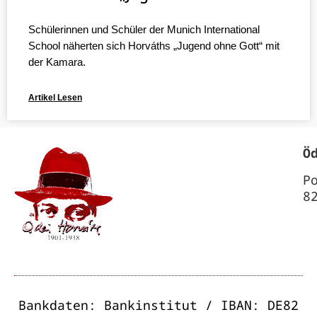
Schülerinnen und Schüler der Munich International
School näherten sich Horváths „Jugend ohne Gott“ mit
der Kamara.
Artikel Lesen
Ö
P
8
Bankdaten: Bankinstitut / IBAN: DE82